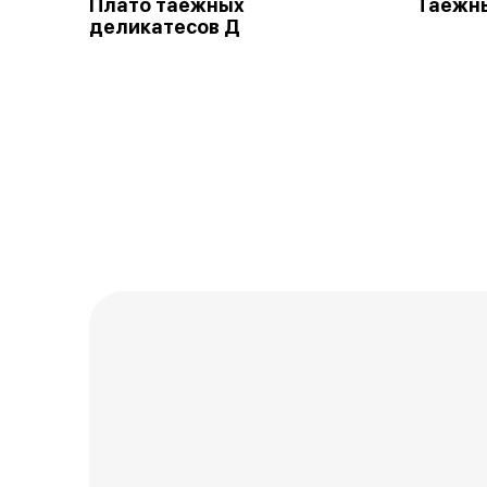
Плато таёжных
Таежн
деликатесов Д