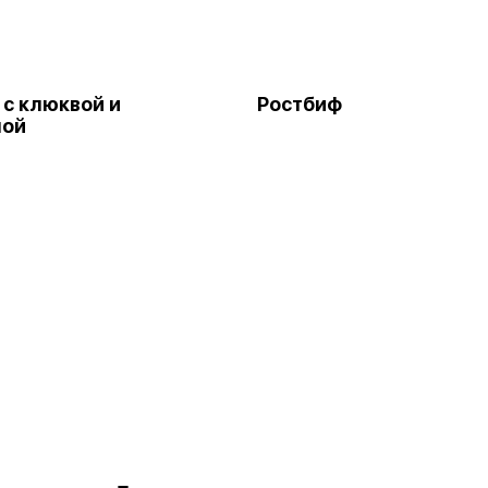
 с клюквой и
Ростбиф
ной