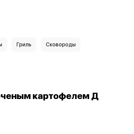
ы
Гриль
Сковороды
печеным картофелем Д