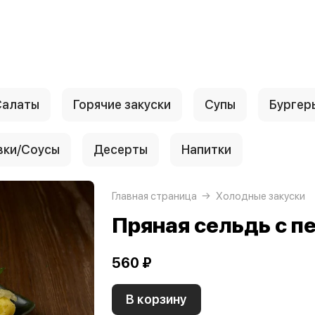
Салаты
Горячие закуски
Супы
Бургер
вки/Соусы
Десерты
Напитки
Главная страница
Холодные закуски
Пряная сельдь с 
560 ₽
В корзину