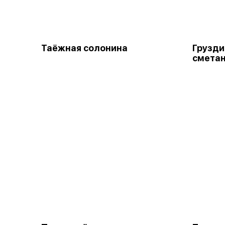
Таёжная солонина
Грузди
смета