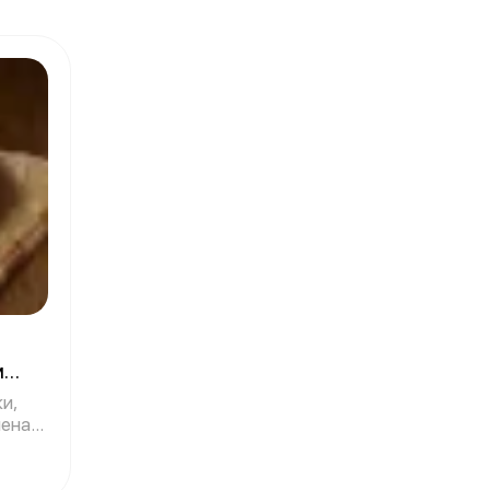
м
и,
леная