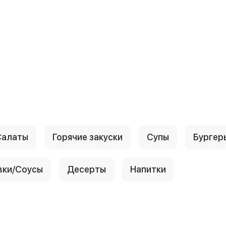
Салаты
Горячие закуски
Супы
Бургер
вки/Соусы
Десерты
Напитки