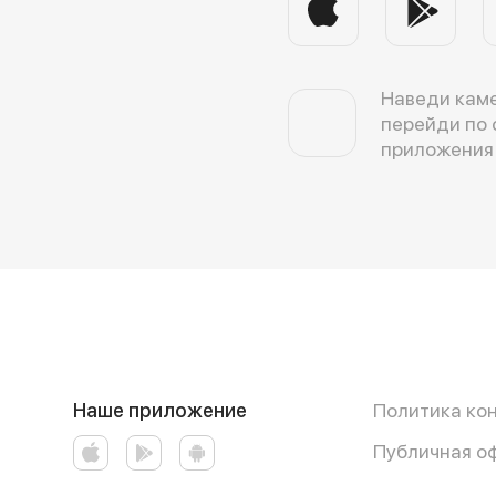
Наведи каме
перейди по 
приложения
Наше приложение
Политика ко
Публичная о