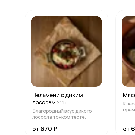
Пельмени с диким
Мяс
лососем
211 г
Клас
мрам
Благородный вкус дикого
лосося в тонком тесте.
от 670 ₽
от 