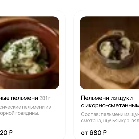
ные пельмени
Пельмени из щуки
281 г
с икорно-сметанны
сические пельмени из
соусом
орной говядины.
237 г
Состав: пельмени из щук
сметана, щучья икра, вя
свекл
620 ₽
от 680 ₽