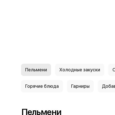
{{ textContacts }}
Пельмени
Холодные закуски
Горячие блюда
Гарниры
Доба
Пельмени