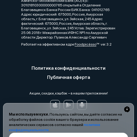
Азиатско-Тихоокеанский Банк (АО) к|c:
30101810300000000765 открытый в Отделение
Благовещенск Банка России БИК Банка: 041012765
Адрес юридический: 675000, Россия, Амурская
область, г. Благовещенск, ул. Зейская, 245 Адрес
фактический: 675000, Россия, Амурская область, г.
Благовещенск, ул. Зейская, 245 Устав: Зарегистрирован
25.06.2018 г. Межрайонная ИФНС №1 по Амурской
области Директор: Пузиков Александр Сергеевич
Работает на эффективном ядре
Foodpicásso
ver. 3.2
Политика конфиденциальности
Публичная оферта
Акции, скидки, кэшбэк − в нашем приложении!
Мы используем куки.
Пользуясь сайтом, вы даёте согласие на
обработку файлов cookie вашего браузера и использование
аналитических сервисов согласно нашей
политике
конфиденциальности
.