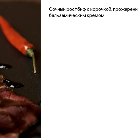
Сочный ростбиф с корочкой, прожаренны
бальзамическим кремом.