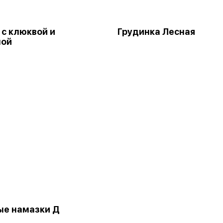
 с клюквой и
Грудинка Лесная
ной
ые намазки Д