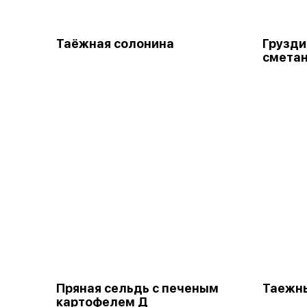
Таёжная солонина
Грузди
смета
Пряная сельдь с печеным
Таежн
картофелем Д