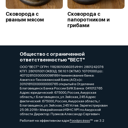
Сковорода с
Сковорода с
рваным мясом
папоротником и
грибами
Общество с ограниченной
ответственностью "ВЕСТ"
ООО "ВЕСТ" ОГРН: 1182801006035 ИНН: 2801242076
КПП: 280101001 ОКВЭД: 56.10.1 ОКТМО: 10701000 р|c:
40702810300000098189 Наименование банка:
Азиатско-Тихоокеанский Банк (АО) к|c:
30101810300000000765 открытый в Отделение
Благовещенск Банка России БИК Банка: 041012765
Адрес юридический: 675000, Россия, Амурская
область, г. Благовещенск, ул. Зейская, 245 Адрес
фактический: 675000, Россия, Амурская область, г.
Благовещенск, ул. Зейская, 245 Устав: Зарегистрирован
25.06.2018 г. Межрайонная ИФНС №1 по Амурской
области Директор: Пузиков Александр Сергеевич
Работает на эффективном ядре
Foodpicásso
ver. 3.2