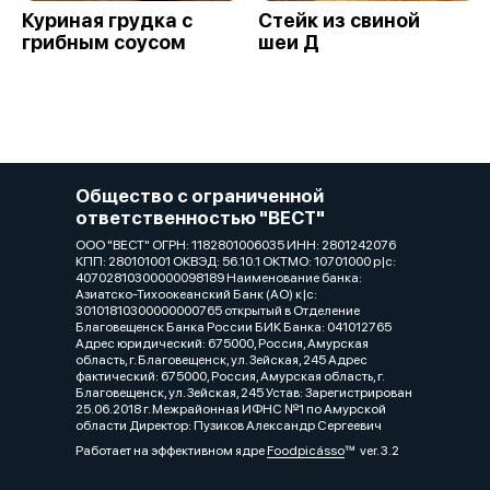
Куриная грудка с
Стейк из свиной
грибным соусом
шеи Д
Общество с ограниченной
ответственностью "ВЕСТ"
ООО "ВЕСТ" ОГРН: 1182801006035 ИНН: 2801242076
КПП: 280101001 ОКВЭД: 56.10.1 ОКТМО: 10701000 р|c:
40702810300000098189 Наименование банка:
Азиатско-Тихоокеанский Банк (АО) к|c:
30101810300000000765 открытый в Отделение
Благовещенск Банка России БИК Банка: 041012765
Адрес юридический: 675000, Россия, Амурская
область, г. Благовещенск, ул. Зейская, 245 Адрес
фактический: 675000, Россия, Амурская область, г.
Благовещенск, ул. Зейская, 245 Устав: Зарегистрирован
25.06.2018 г. Межрайонная ИФНС №1 по Амурской
области Директор: Пузиков Александр Сергеевич
Работает на эффективном ядре
Foodpicásso
ver. 3.2