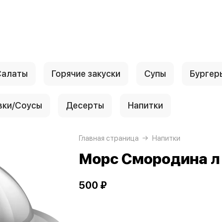
Салаты
Горячие закуски
Супы
Бургер
вки/Соусы
Десерты
Напитки
Главная страница
Напитки
Морс Смородина л
500 ₽